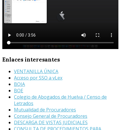
Enlaces
interesantes
VENTANILLA ÚNICA
Acceso por SSO a vLex
BOJA
BOE
Colegio de Abogados de Huelva / Censo de
Letrados
Mutualidad de Procuradores
Consejo General de Procuradores
DESCARGA DE VISTAS JUDICIALES
CONSULTA DE PROCEDIMIENTOS PARA