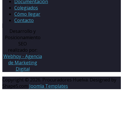
Documentación
Colegiados
Cómo llegar
Contacto
Desarrollo y
Posicionamiento
SEO
realizado por:
Webhoy - Agencia
de Marketing
Digital
Copyright © 2026. Procuradores Huelva. Designed by
Shape5.com
Joomla Templates